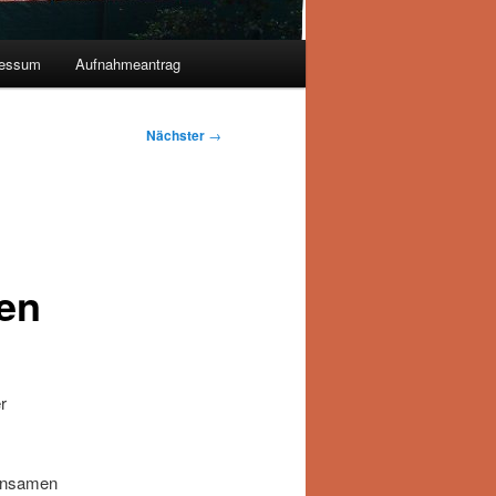
ressum
Aufnahmeantrag
Nächster
→
en
r
einsamen