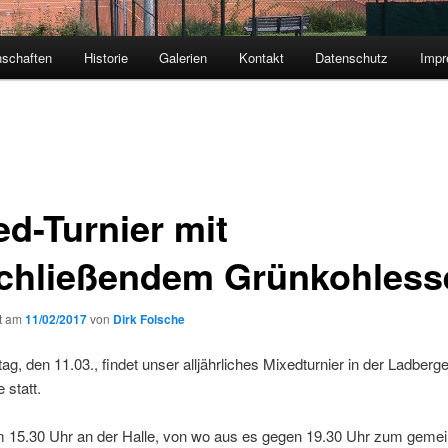
schaften
Historie
Galerien
Kontakt
Datenschutz
Imp
ed-Turnier mit
chließendem Grünkohless
ht am
11/02/2017
von
Dirk Folsche
, den 11.03., findet unser alljährliches Mixedturnier in der Ladberge
 statt.
 um 15.30 Uhr an der Halle, von wo aus es gegen 19.30 Uhr zum gem