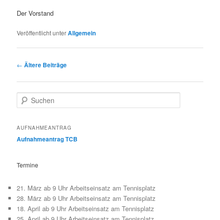
Der Vorstand
Veröffentlicht unter
Allgemein
Beitragsnavigation
←
Ältere Beiträge
S
u
c
h
AUFNAHMEANTRAG
e
Aufnahmeantrag TCB
n
Termine
21. März ab 9 Uhr Arbeitseinsatz am Tennisplatz
28. März ab 9 Uhr Arbeitseinsatz am Tennisplatz
18. April ab 9 Uhr Arbeitseinsatz am Tennisplatz
25. April ab 9 Uhr Arbeitseinsatz am Tennisplatz