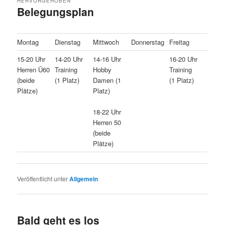
HERVORGEHOBEN
Belegungsplan
Veröffentlicht am
21/03/2026
von
Dirk Folsche
Montag
Dienstag
Mittwoch
Donnerstag
Freitag
15-20 Uhr
14-20 Uhr
14-16 Uhr
16-20 Uhr
Herren Ü60
Training
Hobby
Training
(beide
(1 Platz)
Damen (1
(1 Platz)
Plätze)
Platz)
18-22 Uhr
Herren 50
(beide
Plätze)
Veröffentlicht unter
Allgemein
Bald geht es los