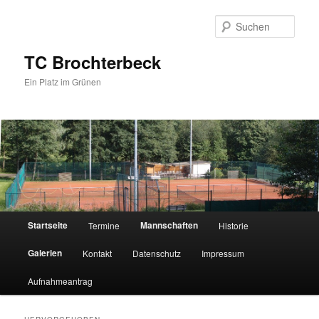
Zum
Zum
primären
sekundären
Such
Inhalt
Inhalt
springen
springen
TC Brochterbeck
Ein Platz im Grünen
Hauptmenü
Startseite
Mannschaften
Termine
Historie
Galerien
Kontakt
Datenschutz
Impressum
Aufnahmeantrag